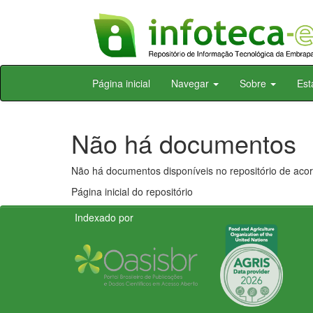
Skip
Página inicial
Navegar
Sobre
Est
navigation
Não há documentos
Não há documentos disponíveis no repositório de acor
Página inicial do repositório
Indexado por