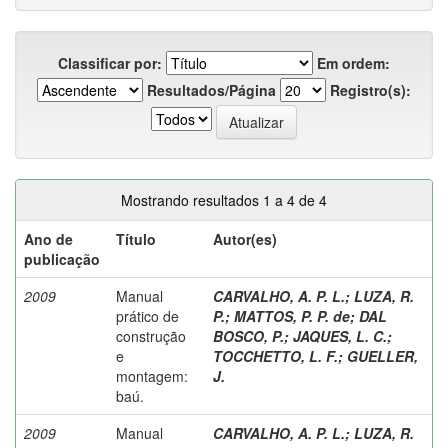
Classificar por:
Em ordem:
Resultados/Página
Registro(s):
Mostrando resultados 1 a 4 de 4
Ano de
Título
Autor(es)
publicação
2009
Manual
CARVALHO, A. P. L.
;
LUZA, R.
prático de
P.
;
MATTOS, P. P. de
;
DAL
construção
BOSCO, P.
;
JAQUES, L. C.
;
e
TOCCHETTO, L. F.
;
GUELLER,
montagem:
J.
baú.
2009
Manual
CARVALHO, A. P. L.
;
LUZA, R.