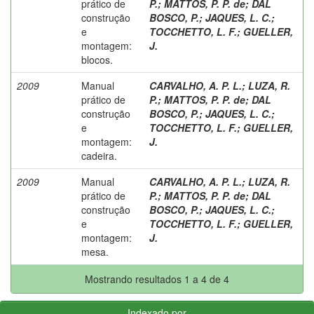
prático de
P.
;
MATTOS, P. P. de
;
DAL
construção
BOSCO, P.
;
JAQUES, L. C.
;
e
TOCCHETTO, L. F.
;
GUELLER,
montagem:
J.
blocos.
2009
Manual
CARVALHO, A. P. L.
;
LUZA, R.
prático de
P.
;
MATTOS, P. P. de
;
DAL
construção
BOSCO, P.
;
JAQUES, L. C.
;
e
TOCCHETTO, L. F.
;
GUELLER,
montagem:
J.
cadeira.
2009
Manual
CARVALHO, A. P. L.
;
LUZA, R.
prático de
P.
;
MATTOS, P. P. de
;
DAL
construção
BOSCO, P.
;
JAQUES, L. C.
;
e
TOCCHETTO, L. F.
;
GUELLER,
montagem:
J.
mesa.
Mostrando resultados 1 a 4 de 4
Indexado por