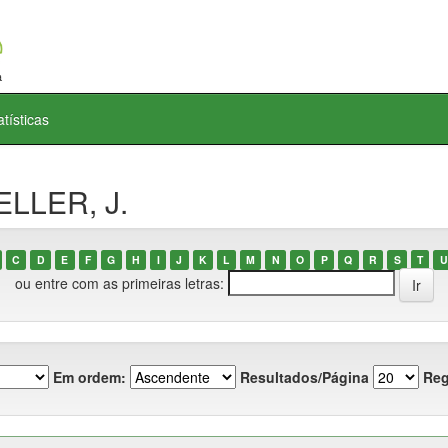
atísticas
ELLER, J.
C
D
E
F
G
H
I
J
K
L
M
N
O
P
Q
R
S
T
U
ou entre com as primeiras letras:
Em ordem:
Resultados/Página
Reg