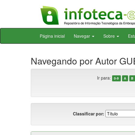
Skip
Página inicial
Navegar
Sobre
Est
navigation
Navegando por Autor GU
Ir para:
0-9
A
B
Classificar por: