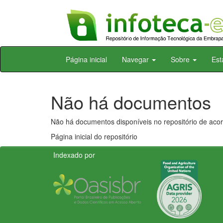
Skip
Página inicial
Navegar
Sobre
Est
navigation
Não há documentos
Não há documentos disponíveis no repositório de acor
Página inicial do repositório
Indexado por