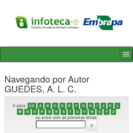
Skip
navigation
Navegando por Autor
GUEDES, A. L. C.
Ir para:
0-9
A
B
C
D
E
F
G
H
I
J
K
L
M
N
O
P
Q
R
S
T
U
V
W
X
Y
Z
ou entre com as primeiras letras: