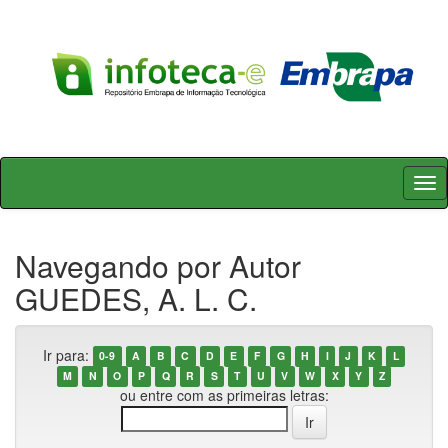
Skip
navigation
Navegando por Autor
GUEDES, A. L. C.
Ir para:
0-9
A
B
C
D
E
F
G
H
I
J
K
L
M
N
O
P
Q
R
S
T
U
V
W
X
Y
Z
ou entre com as primeiras letras: