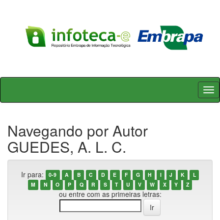
Skip
navigation
Navegando por Autor
GUEDES, A. L. C.
Ir para:
0-9
A
B
C
D
E
F
G
H
I
J
K
L
M
N
O
P
Q
R
S
T
U
V
W
X
Y
Z
ou entre com as primeiras letras: