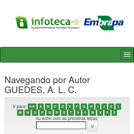
Skip
navigation
Navegando por Autor
GUEDES, A. L. C.
Ir para:
0-9
A
B
C
D
E
F
G
H
I
J
K
L
M
N
O
P
Q
R
S
T
U
V
W
X
Y
Z
ou entre com as primeiras letras: