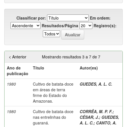
Classificar por:
Em ordem:
Resultados/Página
Registro(s):
< Anterior
Mostrando resultados 3 a 7 de 7
Ano de
Título
Autor(es)
publicação
1980
Cultivo de batata-doce
GUEDES, A. L. C.
em áreas de terra
firme do Estado do
Amazonas.
1980
Cultivo de batata-doce
CORRÊA, M. P. F.
;
nas entrelinhas do
CÉSAR, J.
;
GUEDES,
guaraná.
A. L. C.
;
CANTO, A.