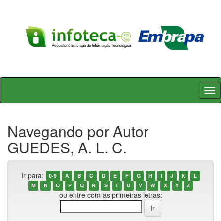
Skip
navigation
Navegando por Autor
GUEDES, A. L. C.
Ir para:
0-9
A
B
C
D
E
F
G
H
I
J
K
L
M
N
O
P
Q
R
S
T
U
V
W
X
Y
Z
ou entre com as primeiras letras: