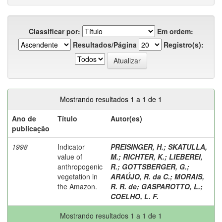
Classificar por:
Em ordem:
Resultados/Página
Registro(s):
Mostrando resultados 1 a 1 de 1
Ano de
Título
Autor(es)
publicação
1998
Indicator
PREISINGER, H.
;
SKATULLA,
value of
M.
;
RICHTER, K.
;
LIEBEREI,
anthropogenic
R.
;
GOTTSBERGER, G.
;
vegetation in
ARAÚJO, R. da C.
;
MORAIS,
the Amazon.
R. R. de
;
GASPAROTTO, L.
;
COELHO, L. F.
Mostrando resultados 1 a 1 de 1