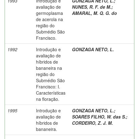
1993
Introdução e
GONZAGA NETO, L.
;
avaliação de
NUNES, R. F. de M.
;
germoplasma
AMARAL, M. Q. G. do
de acerola na
região do
Submédio São
Francisco.
1992
Introdução e
GONZAGA NETO, L.
avaliação de
híbridos de
bananeira na
região do
Submédio São
Francisco: I.
Características
na floração.
1995
Introdução e
GONZAGA NETO, L.
;
avaliação de
SOARES FILHO, W. das S.
;
híbridos de
CORDEIRO, Z. J. M.
bananeira.