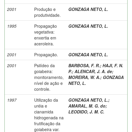
2001
Produção e
GONZAGA NETO, L.
produtividade.
1995
Propagação
GONZAGA NETO, L.
vegetativa:
enxertia em
aceroleira.
2001
Propagação.
GONZAGA NETO, L.
2001
Psilídeo da
BARBOSA, F. R.
;
HAJI, F. N.
goiabeira:
P.
;
ALENCAR, J. A. de
;
monitoramento,
MOREIRA, W. A.
;
GONZAGA
nível de ação e
NETO, L.
controle.
1997
Utilização da
GONZAGA NETO, L.
;
uréia e
AMARAL, M. G. do
;
cianamida
LEODIDO, J. M. C.
hidrogenada na
frutificação da
goiabeira var.