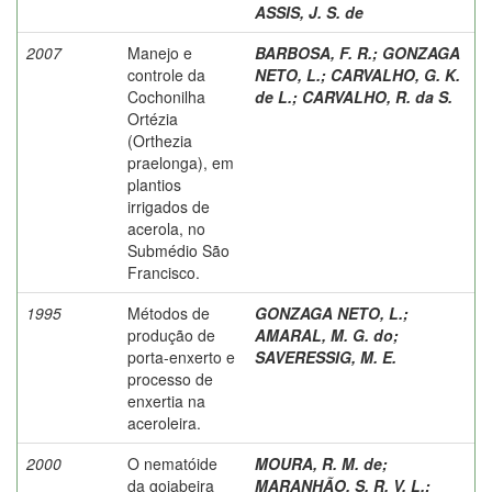
ASSIS, J. S. de
2007
Manejo e
BARBOSA, F. R.
;
GONZAGA
controle da
NETO, L.
;
CARVALHO, G. K.
Cochonilha
de L.
;
CARVALHO, R. da S.
Ortézia
(Orthezia
praelonga), em
plantios
irrigados de
acerola, no
Submédio São
Francisco.
1995
Métodos de
GONZAGA NETO, L.
;
produção de
AMARAL, M. G. do
;
porta-enxerto e
SAVERESSIG, M. E.
processo de
enxertia na
aceroleira.
2000
O nematóide
MOURA, R. M. de
;
da goiabeira
MARANHÃO, S. R. V. L.
;