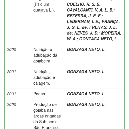
(Psidium
COELHO, R. S. B.
;
guajava L.).
CAVALCANTI, V. A. L. B.
;
BEZERRA, J. E. F.
;
LEDERMAN, I. E.
;
FRANÇA,
J. G. E. de
;
FREITAS, J. L.
de
;
NEVES, J. D.
;
MOREIRA,
W. A.
;
GONZAGA NETO, L.
2000
Nutrição e
GONZAGA NETO, L.
adubação da
goiabeira.
2001
Nutrição,
GONZAGA NETO, L.
adubação e
calagem.
2001
Podas.
GONZAGA NETO, L.
2000
Produção de
GONZAGA NETO, L.
goiaba nas
áreas irrigadas
do Submédio
São Francisco.