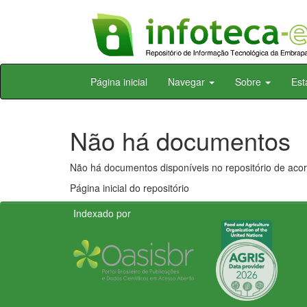
Skip
Página inicial
Navegar
Sobre
Est
navigation
Não há documentos
Não há documentos disponíveis no repositório de acor
Página inicial do repositório
Indexado por