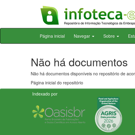
Skip
Página inicial
Navegar
Sobre
Est
navigation
Não há documentos
Não há documentos disponíveis no repositório de acor
Página inicial do repositório
Indexado por