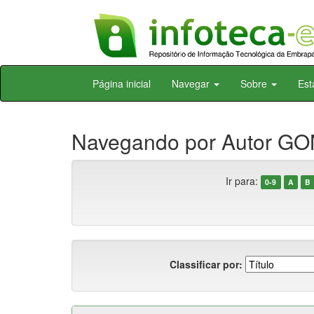
Skip
Página inicial
Navegar
Sobre
Est
navigation
Navegando por Autor GO
Ir para:
0-9
A
B
Classificar por: