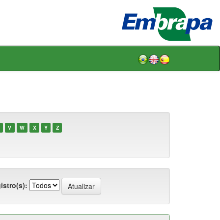
V
W
X
Y
Z
istro(s):