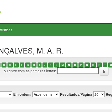
atísticas
NÇALVES, M. A. R.
C
D
E
F
G
H
I
J
K
L
M
N
O
P
Q
R
S
T
U
ou entre com as primeiras letras:
Em ordem:
Resultados/Página
Reg