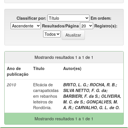
Classificar por:
Em ordem:
Resultados/Página
Registro(s):
Mostrando resultados 1 a 1 de 1
Ano de
Título
Autor(es)
publicação
2010
Eficácia de
BRITO, L. G.
;
ROCHA, R. B.
;
carrapaticidas
SILVA NETTO, F. G. da
;
em rebanhos
BARBIERI, F. da S.
;
OLIVEIRA,
leiteiros de
M. C. de S.
;
GONÇALVES, M.
Rondônia.
A. R.
;
CARVALHO, G. L. de O.
Mostrando resultados 1 a 1 de 1