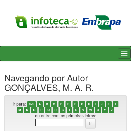
Skip
navigation
Navegando por Autor
GONÇALVES, M. A. R.
Ir para:
0-9
A
B
C
D
E
F
G
H
I
J
K
L
M
N
O
P
Q
R
S
T
U
V
W
X
Y
Z
ou entre com as primeiras letras: