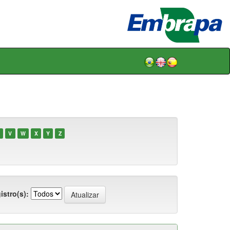
V
W
X
Y
Z
istro(s):