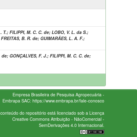
. T.
;
FILIPPI, M. C. C. de
;
LOBO, V. L. da S.
;
;
FREITAS, B. R. de
;
GUIMARÃES, L. A. F.
;
. de
;
GONÇALVES, F. J.
;
FILIPPI, M. C. C. de
;
Empresa Brasileira de Pesquisa Agropecuária -
Embrapa
SAC:
https://www.embrapa.br/fale-conosco
conteúdo do repositório está licenciado sob a Licença
Creative Commons
Atribuição - NãoComercial -
SemDerivações 4.0 Internacional.