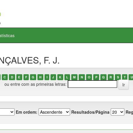
atísticas
NÇALVES, F. J.
C
D
E
F
G
H
I
J
K
L
M
N
O
P
Q
R
S
T
U
ou entre com as primeiras letras:
Em ordem:
Resultados/Página
Reg