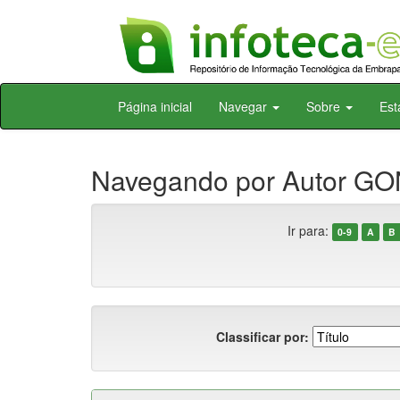
Skip
Página inicial
Navegar
Sobre
Est
navigation
Navegando por Autor GO
Ir para:
0-9
A
B
Classificar por: