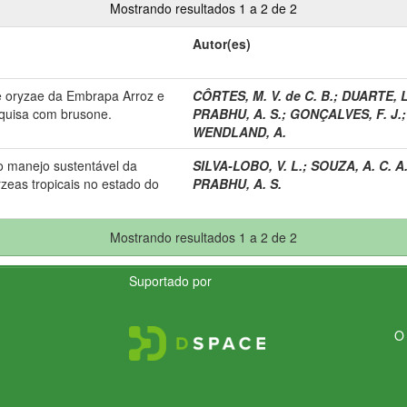
Mostrando resultados 1 a 2 de 2
Autor(es)
e oryzae da Embrapa Arroz e
CÔRTES, M. V. de C. B.
;
DUARTE, L
squisa com brusone.
PRABHU, A. S.
;
GONÇALVES, F. J.
WENDLAND, A.
no manejo sustentável da
SILVA-LOBO, V. L.
;
SOUZA, A. C. A
eas tropicais no estado do
PRABHU, A. S.
Mostrando resultados 1 a 2 de 2
Suportado por
O 