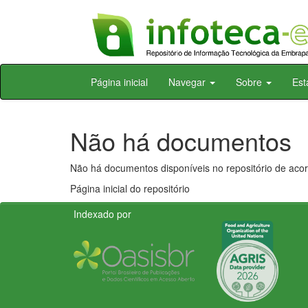
Skip
Página inicial
Navegar
Sobre
Est
navigation
Não há documentos
Não há documentos disponíveis no repositório de acor
Página inicial do repositório
Indexado por