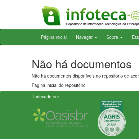
Skip
Página inicial
Navegar
Sobre
Est
navigation
Não há documentos
Não há documentos disponíveis no repositório de acor
Página inicial do repositório
Indexado por