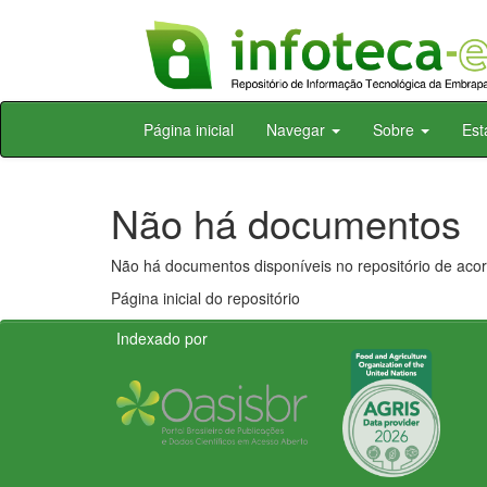
Skip
Página inicial
Navegar
Sobre
Est
navigation
Não há documentos
Não há documentos disponíveis no repositório de acor
Página inicial do repositório
Indexado por