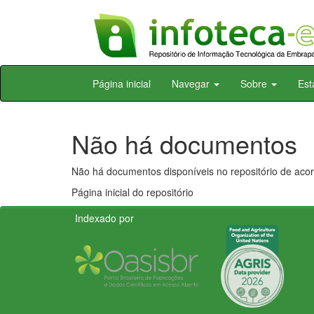
Skip
Página inicial
Navegar
Sobre
Est
navigation
Não há documentos
Não há documentos disponíveis no repositório de acor
Página inicial do repositório
Indexado por