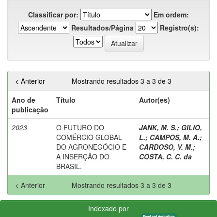
Classificar por:
Em ordem:
Resultados/Página
Registro(s):
< Anterior
Mostrando resultados 3 a 3 de 3
Ano de
Título
Autor(es)
publicação
2023
O FUTURO DO
JANK, M. S.
;
GILIO,
COMÉRCIO GLOBAL
L.
;
CAMPOS, M. A.
;
DO AGRONEGÓCIO E
CARDOSO, V. M.
;
A INSERÇÃO DO
COSTA, C. C. da
BRASIL.
< Anterior
Mostrando resultados 3 a 3 de 3
Indexado por