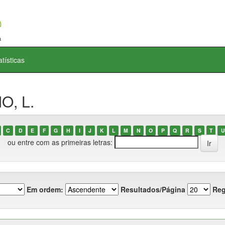
atísticas
O, L.
C
D
E
F
G
H
I
J
K
L
M
N
O
P
Q
R
S
T
U
ou entre com as primeiras letras:
Em ordem:
Resultados/Página
Reg