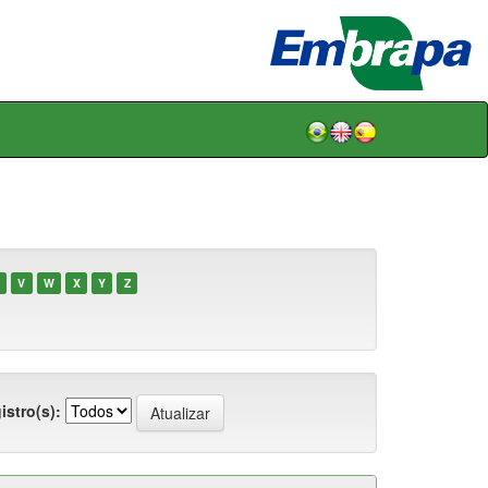
V
W
X
Y
Z
istro(s):