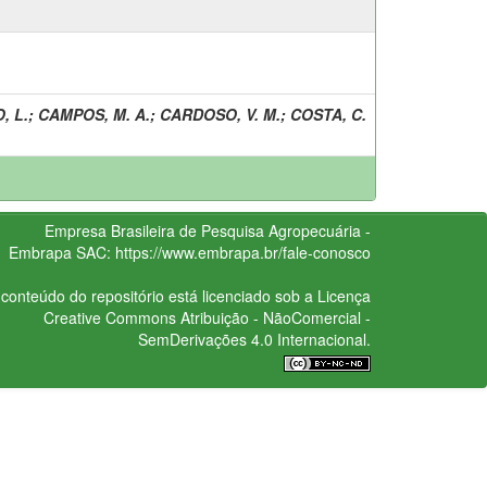
, L.
;
CAMPOS, M. A.
;
CARDOSO, V. M.
;
COSTA, C.
Empresa Brasileira de Pesquisa Agropecuária -
Embrapa
SAC:
https://www.embrapa.br/fale-conosco
conteúdo do repositório está licenciado sob a Licença
Creative Commons
Atribuição - NãoComercial -
SemDerivações 4.0 Internacional.