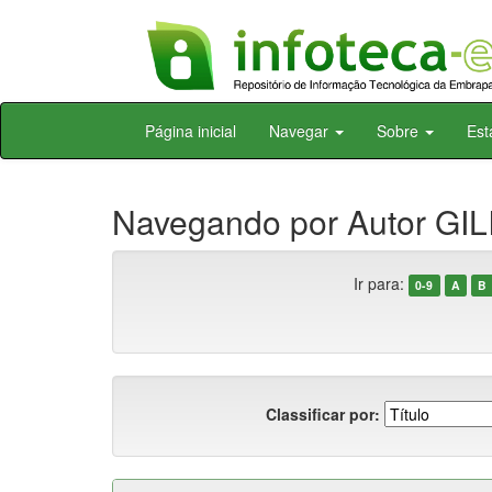
Skip
Página inicial
Navegar
Sobre
Est
navigation
Navegando por Autor GILI
Ir para:
0-9
A
B
Classificar por: