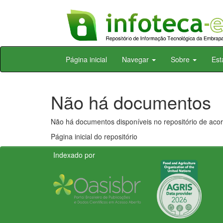
Skip
Página inicial
Navegar
Sobre
Est
navigation
Não há documentos
Não há documentos disponíveis no repositório de acor
Página inicial do repositório
Indexado por