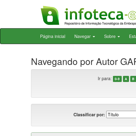
Skip
Página inicial
Navegar
Sobre
Est
navigation
Navegando por Autor GA
Ir para:
0-9
A
B
Classificar por: