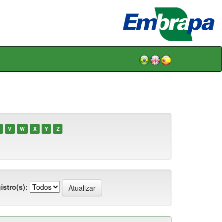
V
W
X
Y
Z
istro(s):