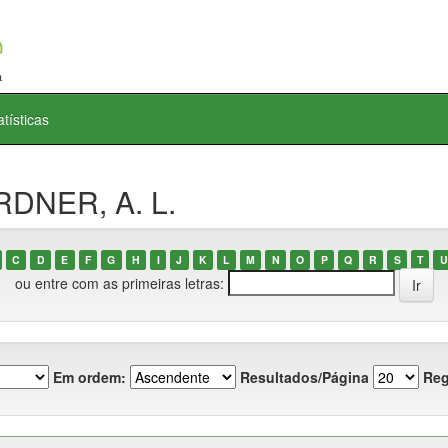
atísticas
RDNER, A. L.
C
D
E
F
G
H
I
J
K
L
M
N
O
P
Q
R
S
T
U
ou entre com as primeiras letras:
Em ordem:
Resultados/Página
Reg