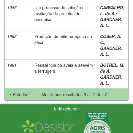
1985
Um processo de seleção e
CARVALHO,
avaliação de projetos de
L. de A.
;
pesquisa.
GARDNER,
A. L.
1983
Produção de leite na época da
COSER, A.
seca.
C.
;
GARDNER,
A. L.
1981
Resistência da aveia e azevém
BOTREL, M.
a ferrugem.
de A.
;
GARDNER,
A. L.
< Anterior
Mostrando resultados 5 a 12 de 12
Indexado por