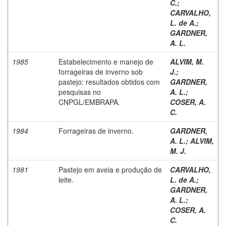
C.
;
CARVALHO,
L. de A.
;
GARDNER,
A. L.
1985
Estabelecimento e manejo de
ALVIM, M.
forrageiras de inverno sob
J.
;
pastejo: resultados obtidos com
GARDNER,
pesquisas no
A. L.
;
CNPGL/EMBRAPA.
COSER, A.
C.
1984
Forrageiras de inverno.
GARDNER,
A. L.
;
ALVIM,
M. J.
1981
Pastejo em aveia e produção de
CARVALHO,
leite.
L. de A.
;
GARDNER,
A. L.
;
COSER, A.
C.