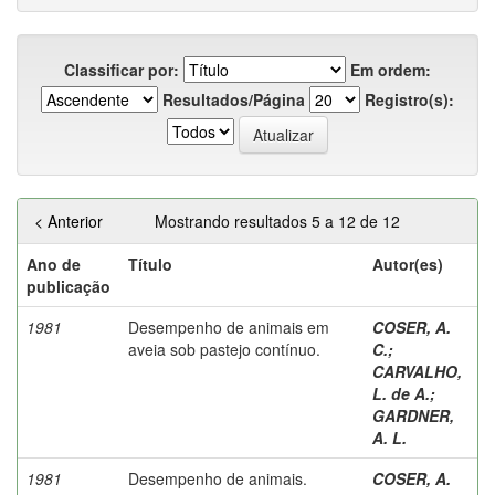
Classificar por:
Em ordem:
Resultados/Página
Registro(s):
< Anterior
Mostrando resultados 5 a 12 de 12
Ano de
Título
Autor(es)
publicação
1981
Desempenho de animais em
COSER, A.
aveia sob pastejo contínuo.
C.
;
CARVALHO,
L. de A.
;
GARDNER,
A. L.
1981
Desempenho de animais.
COSER, A.