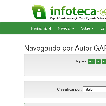
Skip
Página inicial
Navegar
Sobre
Est
navigation
Navegando por Autor GAR
Ir para:
0-9
A
B
Classificar por: