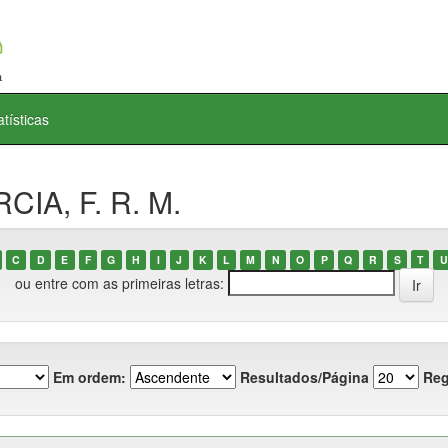
atísticas
CIA, F. R. M.
C
D
E
F
G
H
I
J
K
L
M
N
O
P
Q
R
S
T
U
ou entre com as primeiras letras:
Em ordem:
Resultados/Página
Reg