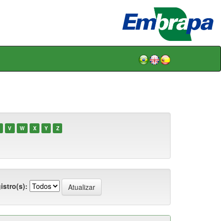
V
W
X
Y
Z
istro(s):