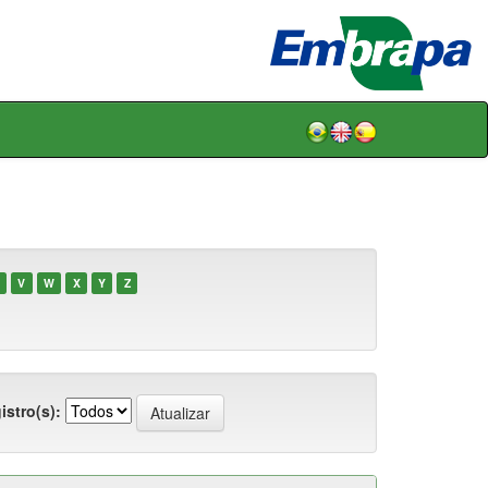
V
W
X
Y
Z
istro(s):