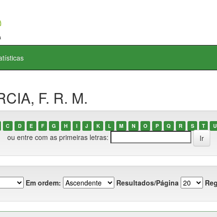
atísticas
CIA, F. R. M.
C
D
E
F
G
H
I
J
K
L
M
N
O
P
Q
R
S
T
U
ou entre com as primeiras letras:
Em ordem:
Resultados/Página
Reg