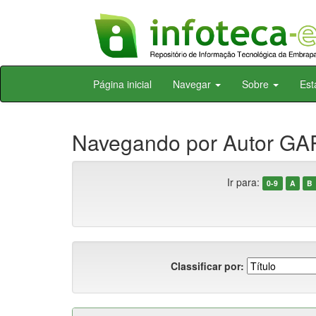
Skip
Página inicial
Navegar
Sobre
Est
navigation
Navegando por Autor GAR
Ir para:
0-9
A
B
Classificar por: