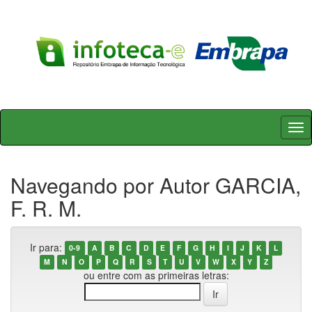
Skip
navigation
Navegando por Autor GARCIA,
F. R. M.
Ir para:
0-9
A
B
C
D
E
F
G
H
I
J
K
L
M
N
O
P
Q
R
S
T
U
V
W
X
Y
Z
ou entre com as primeiras letras: