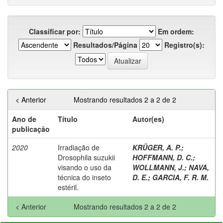
Classificar por:
Em ordem:
Resultados/Página
Registro(s):
< Anterior
Mostrando resultados 2 a 2 de 2
Ano de
Título
Autor(es)
publicação
2020
Irradiação de
KRÜGER, A. P.
;
Drosophila suzukii
HOFFMANN, D. C.
;
visando o uso da
WOLLMANN, J.
;
NAVA,
técnica do inseto
D. E.
;
GARCIA, F. R. M.
estéril.
< Anterior
Mostrando resultados 2 a 2 de 2