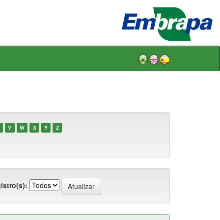
V
W
X
Y
Z
istro(s):