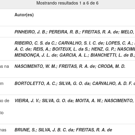
Mostrando resultados 1 a 6 de 6
Autor(es)
PINHEIRO, J. B.
;
PEREIRA, R. B.
;
FREITAS, R. A. de
;
MELO, 
RIBEIRO, C. S. da C.
;
CARVALHO, S. I. C. de
;
LOPES, C. A.
;
A. C. de
;
REIS, A.
;
BOITEUX, L. da S.
;
HENZ, G. P.
;
NASCIME
MENDONÇA, J. L. de
;
GARCIA, A. L.
;
BIANCHETTI, L. de B.
as na
NASCIMENTO, W. M.
;
FREITAS, R. A. de
;
CRODA, M. D.
om
BORTOLETTO, A. C.
;
SILVA, G. O. da
;
CARVALHO, A. D. F. 
ão de
VIEIRA, J. V.
;
SILVA, G. O. da
;
MOITA, A. W.
;
NASCIMENTO, 
io
amas
BRUNE, S.
;
SILVA, J. B. C. da
;
FREITAS, R. A. de