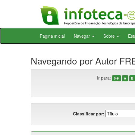
Skip
Página inicial
Navegar
Sobre
Est
navigation
Navegando por Autor FRE
Ir para:
0-9
A
B
Classificar por: