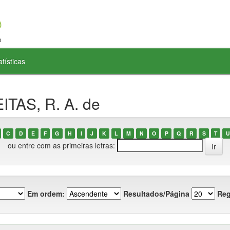
atísticas
ITAS, R. A. de
C
D
E
F
G
H
I
J
K
L
M
N
O
P
Q
R
S
T
U
ou entre com as primeiras letras:
Em ordem:
Resultados/Página
Reg