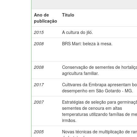
Ano de
Título
publicação
2015
A cultura do jiló.
2008
BRS Mari: beleza à mesa.
2008
Conservação de sementes de hortaliç
agricultura familiar.
2017
Cultivares da Embrapa apresentam b
desempenho em São Gotardo - MG.
2007
Estratégias de seleção para germinaç
sementes de cenoura em altas
temperaturas utilizando famílias de me
irmãos.
2005
Novas técnicas de multiplicação de r