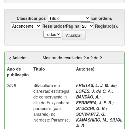
Classificar por:
Em ordem:
Resultados/Página
Registro(s):
< Anterior
Mostrando resultados 2 a 2 de 2
Ano de
Título
Autor(es)
publicação
2019
Silvicultura em
FREITAS, L. J. M. de
;
clareiras: estratégia
LOPES, J. do C. A.
;
de conservação in
BANDÃO, A.
;
situ de Euxylophora
FERREIRA, J. E. R.
;
paraensis (pau-
STUCCHI, G. B.
;
amarelo) no
SCHWARTZ, G.
;
Nordeste Paraense.
KANASHIRO, M.
;
SILVA,
A. R.