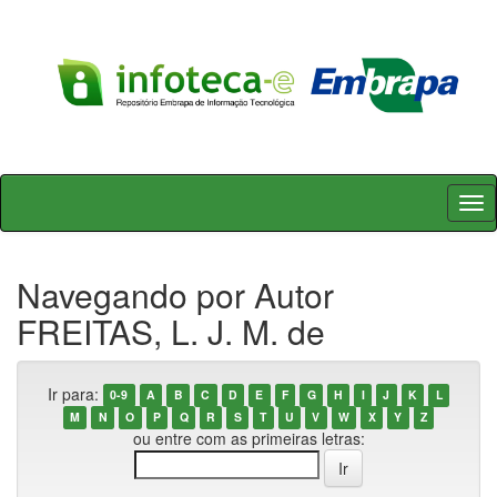
Skip
navigation
Navegando por Autor
FREITAS, L. J. M. de
Ir para:
0-9
A
B
C
D
E
F
G
H
I
J
K
L
M
N
O
P
Q
R
S
T
U
V
W
X
Y
Z
ou entre com as primeiras letras: