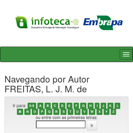
Skip
navigation
Navegando por Autor
FREITAS, L. J. M. de
Ir para:
0-9
A
B
C
D
E
F
G
H
I
J
K
L
M
N
O
P
Q
R
S
T
U
V
W
X
Y
Z
ou entre com as primeiras letras: