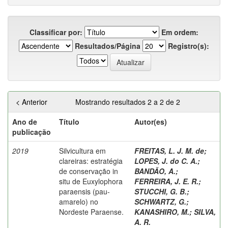
Classificar por:
Em ordem:
Resultados/Página
Registro(s):
< Anterior
Mostrando resultados 2 a 2 de 2
Ano de
Título
Autor(es)
publicação
2019
Silvicultura em
FREITAS, L. J. M. de
;
clareiras: estratégia
LOPES, J. do C. A.
;
de conservação in
BANDÃO, A.
;
situ de Euxylophora
FERREIRA, J. E. R.
;
paraensis (pau-
STUCCHI, G. B.
;
amarelo) no
SCHWARTZ, G.
;
Nordeste Paraense.
KANASHIRO, M.
;
SILVA,
A. R.