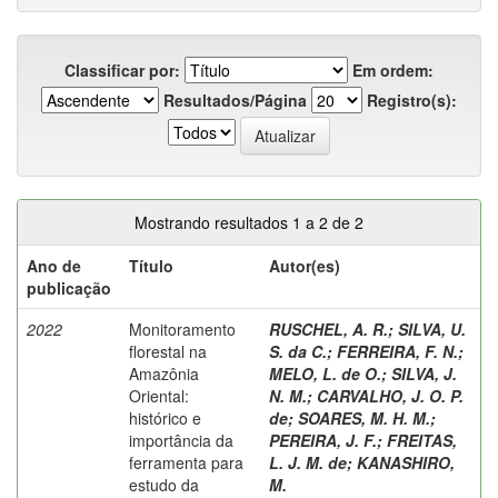
Classificar por:
Em ordem:
Resultados/Página
Registro(s):
Mostrando resultados 1 a 2 de 2
Ano de
Título
Autor(es)
publicação
2022
Monitoramento
RUSCHEL, A. R.
;
SILVA, U.
florestal na
S. da C.
;
FERREIRA, F. N.
;
Amazônia
MELO, L. de O.
;
SILVA, J.
Oriental:
N. M.
;
CARVALHO, J. O. P.
histórico e
de
;
SOARES, M. H. M.
;
importância da
PEREIRA, J. F.
;
FREITAS,
ferramenta para
L. J. M. de
;
KANASHIRO,
estudo da
M.