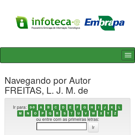
Skip
navigation
Navegando por Autor
FREITAS, L. J. M. de
Ir para:
0-9
A
B
C
D
E
F
G
H
I
J
K
L
M
N
O
P
Q
R
S
T
U
V
W
X
Y
Z
ou entre com as primeiras letras: