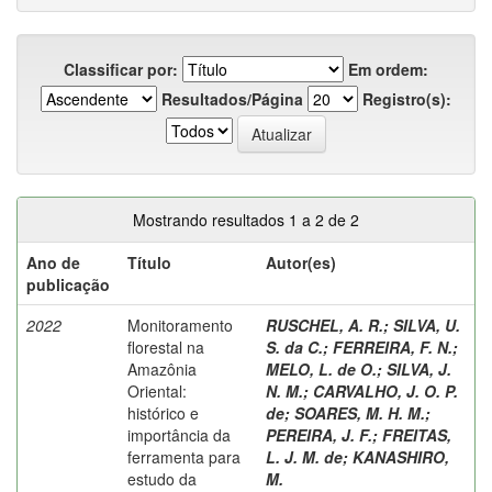
Classificar por:
Em ordem:
Resultados/Página
Registro(s):
Mostrando resultados 1 a 2 de 2
Ano de
Título
Autor(es)
publicação
2022
Monitoramento
RUSCHEL, A. R.
;
SILVA, U.
florestal na
S. da C.
;
FERREIRA, F. N.
;
Amazônia
MELO, L. de O.
;
SILVA, J.
Oriental:
N. M.
;
CARVALHO, J. O. P.
histórico e
de
;
SOARES, M. H. M.
;
importância da
PEREIRA, J. F.
;
FREITAS,
ferramenta para
L. J. M. de
;
KANASHIRO,
estudo da
M.