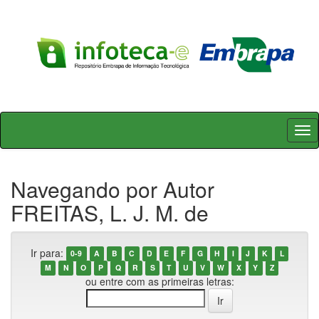
Skip
navigation
Navegando por Autor
FREITAS, L. J. M. de
Ir para:
0-9
A
B
C
D
E
F
G
H
I
J
K
L
M
N
O
P
Q
R
S
T
U
V
W
X
Y
Z
ou entre com as primeiras letras: