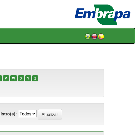
V
W
X
Y
Z
istro(s):