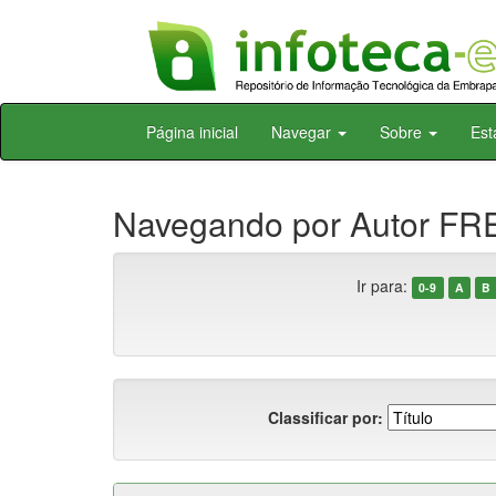
Skip
Página inicial
Navegar
Sobre
Est
navigation
Navegando por Autor FREI
Ir para:
0-9
A
B
Classificar por: