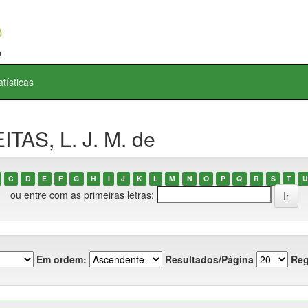
atísticas
TAS, L. J. M. de
C
D
E
F
G
H
I
J
K
L
M
N
O
P
Q
R
S
T
U
ou entre com as primeiras letras:
Em ordem:
Resultados/Página
Reg