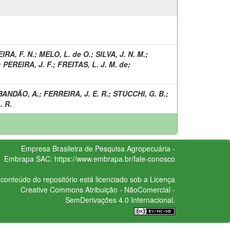
IRA, F. N.
;
MELO, L. de O.
;
SILVA, J. N. M.
;
;
PEREIRA, J. F.
;
FREITAS, L. J. M. de
;
BANDÃO, A.
;
FERREIRA, J. E. R.
;
STUCCHI, G. B.
;
. R.
Empresa Brasileira de Pesquisa Agropecuária -
Embrapa
SAC:
https://www.embrapa.br/fale-conosco
conteúdo do repositório está licenciado sob a Licença
Creative Commons
Atribuição - NãoComercial -
SemDerivações 4.0 Internacional.