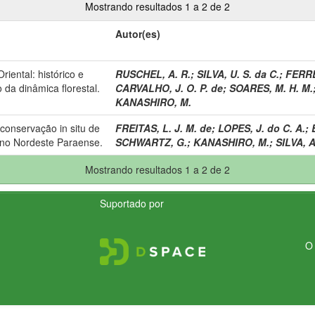
Mostrando resultados 1 a 2 de 2
Autor(es)
iental: histórico e
RUSCHEL, A. R.
;
SILVA, U. S. da C.
;
FERRE
 da dinâmica florestal.
CARVALHO, J. O. P. de
;
SOARES, M. H. M.
KANASHIRO, M.
e conservação in situ de
FREITAS, L. J. M. de
;
LOPES, J. do C. A.
;
 no Nordeste Paraense.
SCHWARTZ, G.
;
KANASHIRO, M.
;
SILVA, A
Mostrando resultados 1 a 2 de 2
Suportado por
O 