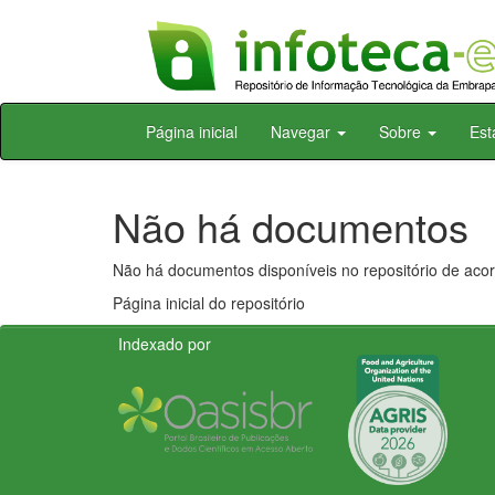
Skip
Página inicial
Navegar
Sobre
Est
navigation
Não há documentos
Não há documentos disponíveis no repositório de acor
Página inicial do repositório
Indexado por