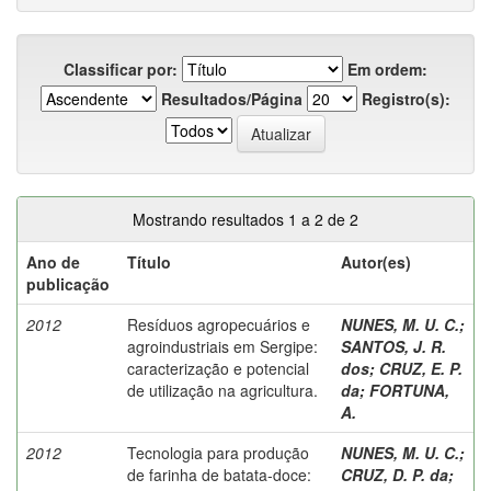
Classificar por:
Em ordem:
Resultados/Página
Registro(s):
Mostrando resultados 1 a 2 de 2
Ano de
Título
Autor(es)
publicação
2012
Resíduos agropecuários e
NUNES, M. U. C.
;
agroindustriais em Sergipe:
SANTOS, J. R.
caracterização e potencial
dos
;
CRUZ, E. P.
de utilização na agricultura.
da
;
FORTUNA,
A.
2012
Tecnologia para produção
NUNES, M. U. C.
;
de farinha de batata-doce:
CRUZ, D. P. da
;