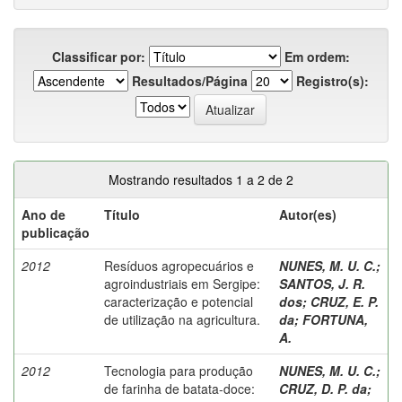
Classificar por:
Em ordem:
Resultados/Página
Registro(s):
Mostrando resultados 1 a 2 de 2
Ano de
Título
Autor(es)
publicação
2012
Resíduos agropecuários e
NUNES, M. U. C.
;
agroindustriais em Sergipe:
SANTOS, J. R.
caracterização e potencial
dos
;
CRUZ, E. P.
de utilização na agricultura.
da
;
FORTUNA,
A.
2012
Tecnologia para produção
NUNES, M. U. C.
;
de farinha de batata-doce:
CRUZ, D. P. da
;