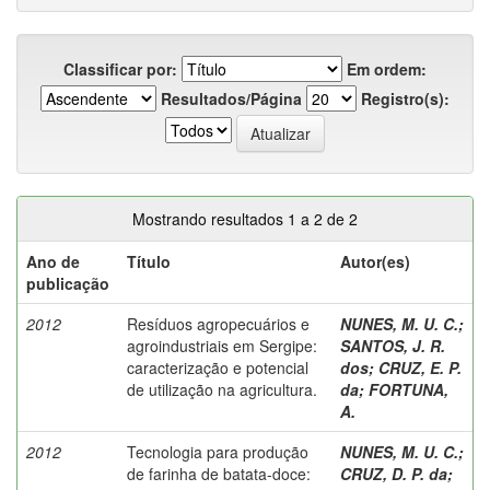
Classificar por:
Em ordem:
Resultados/Página
Registro(s):
Mostrando resultados 1 a 2 de 2
Ano de
Título
Autor(es)
publicação
2012
Resíduos agropecuários e
NUNES, M. U. C.
;
agroindustriais em Sergipe:
SANTOS, J. R.
caracterização e potencial
dos
;
CRUZ, E. P.
de utilização na agricultura.
da
;
FORTUNA,
A.
2012
Tecnologia para produção
NUNES, M. U. C.
;
de farinha de batata-doce:
CRUZ, D. P. da
;