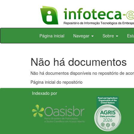
Skip
Página inicial
Navegar
Sobre
Est
navigation
Não há documentos
Não há documentos disponíveis no repositório de acor
Página inicial do repositório
Indexado por