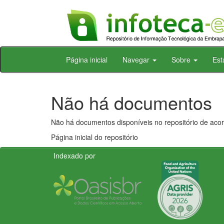
Skip
Página inicial
Navegar
Sobre
Est
navigation
Não há documentos
Não há documentos disponíveis no repositório de acor
Página inicial do repositório
Indexado por