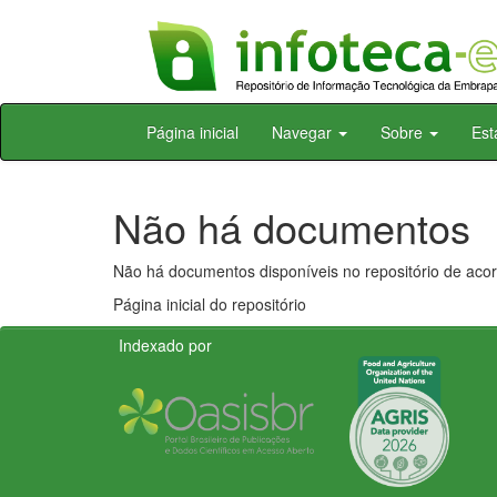
Skip
Página inicial
Navegar
Sobre
Est
navigation
Não há documentos
Não há documentos disponíveis no repositório de acor
Página inicial do repositório
Indexado por