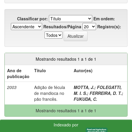
Classificar por:
Em ordem:
Resultados/Página
Registro(s):
Mostrando resultados 1 a 1 de 1
Ano de
Título
Autor(es)
publicação
2003
Adição de fécula
MOTTA, J.
;
FOLEGATTI,
de mandioca no
M. I. S.
;
FERREIRA, D. T.
;
pão francês.
FUKUDA, C.
Mostrando resultados 1 a 1 de 1
Indexado por