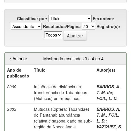
Classificar por:
Em ordem:
Resultados/Página
Registro(s):
< Anterior
Mostrando resultados 3 a 4 de 4
Ano de
Título
Autor(es)
publicação
2009
Influência da distância na
BARROS, A.
transferência de Tabanídeos
T. M. de
;
(Mutucas) entre equinos.
FOIL, L. D.
2003
Mutucas (Diptera: Tabanidae)
BARROS, A.
do Pantanal: abundância
T. M.
;
FOIL,
relativa e sazonalidade na sub-
L. D.
;
região da Nhecolândia.
VAZQUEZ, S.