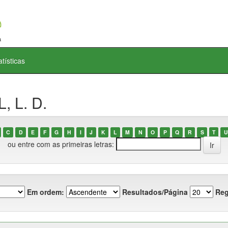
atísticas
, L. D.
C
D
E
F
G
H
I
J
K
L
M
N
O
P
Q
R
S
T
U
ou entre com as primeiras letras:
Em ordem:
Resultados/Página
Reg