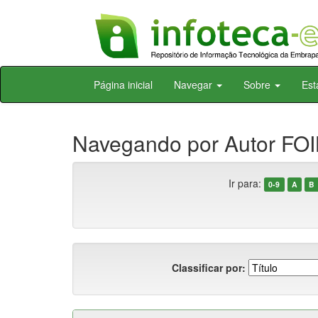
Skip
Página inicial
Navegar
Sobre
Est
navigation
Navegando por Autor FOIL
Ir para:
0-9
A
B
Classificar por: