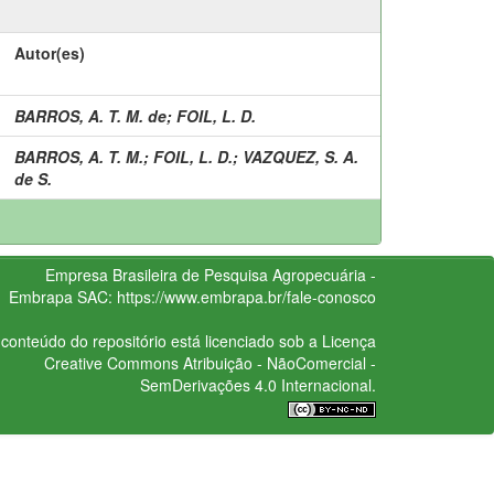
Autor(es)
BARROS, A. T. M. de
;
FOIL, L. D.
BARROS, A. T. M.
;
FOIL, L. D.
;
VAZQUEZ, S. A.
de S.
Empresa Brasileira de Pesquisa Agropecuária -
Embrapa
SAC:
https://www.embrapa.br/fale-conosco
conteúdo do repositório está licenciado sob a Licença
Creative Commons
Atribuição - NãoComercial -
SemDerivações 4.0 Internacional.