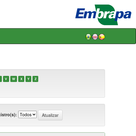
V
W
X
Y
Z
istro(s):