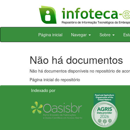
Skip
Página inicial
Navegar
Sobre
Est
navigation
Não há documentos
Não há documentos disponíveis no repositório de acor
Página inicial do repositório
Indexado por