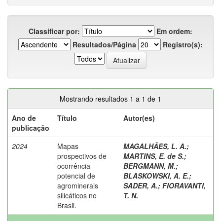
Classificar por:
Em ordem:
Resultados/Página
Registro(s):
Mostrando resultados 1 a 1 de 1
Ano de
Título
Autor(es)
publicação
2024
Mapas
MAGALHÃES, L. A.
;
prospectivos de
MARTINS, E. de S.
;
ocorrência
BERGMANN, M.
;
potencial de
BLASKOWSKI, A. E.
;
agrominerais
SADER, A.
;
FIORAVANTI,
silicáticos no
T. N.
Brasil.