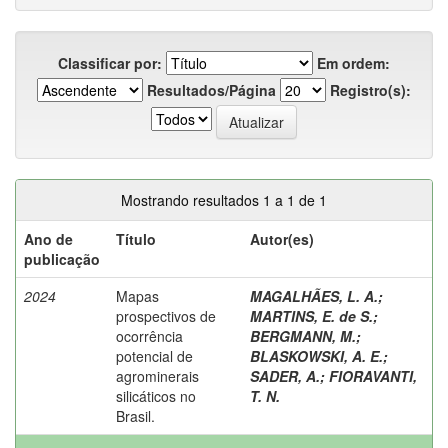
Classificar por:
Em ordem:
Resultados/Página
Registro(s):
Mostrando resultados 1 a 1 de 1
Ano de
Título
Autor(es)
publicação
2024
Mapas
MAGALHÃES, L. A.
;
prospectivos de
MARTINS, E. de S.
;
ocorrência
BERGMANN, M.
;
potencial de
BLASKOWSKI, A. E.
;
agrominerais
SADER, A.
;
FIORAVANTI,
silicáticos no
T. N.
Brasil.