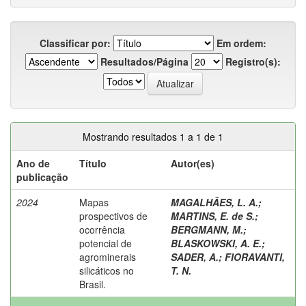
Classificar por:
Em ordem:
Resultados/Página
Registro(s):
Mostrando resultados 1 a 1 de 1
Ano de
Título
Autor(es)
publicação
2024
Mapas
MAGALHÃES, L. A.
;
prospectivos de
MARTINS, E. de S.
;
ocorrência
BERGMANN, M.
;
potencial de
BLASKOWSKI, A. E.
;
agrominerais
SADER, A.
;
FIORAVANTI,
silicáticos no
T. N.
Brasil.