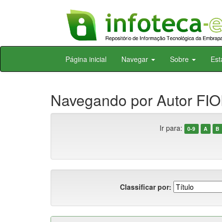
Skip
Página inicial
Navegar
Sobre
Est
navigation
Navegando por Autor FIO
Ir para:
0-9
A
B
Classificar por: