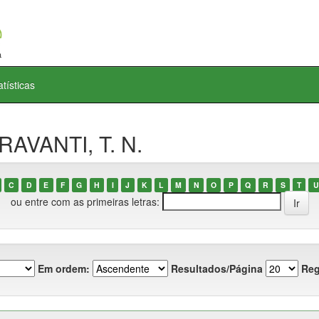
atísticas
RAVANTI, T. N.
C
D
E
F
G
H
I
J
K
L
M
N
O
P
Q
R
S
T
U
ou entre com as primeiras letras:
Em ordem:
Resultados/Página
Reg