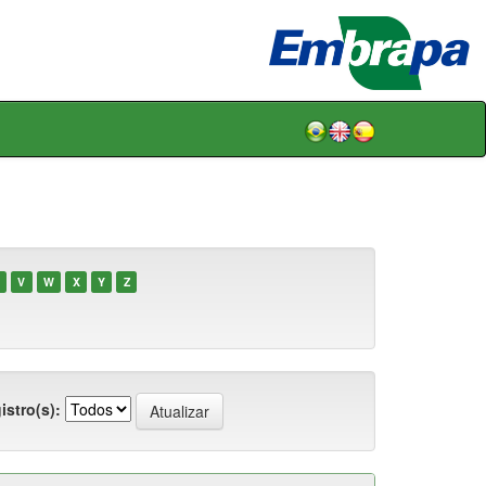
V
W
X
Y
Z
istro(s):