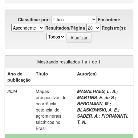
Classificar por:
Em ordem:
Resultados/Página
Registro(s):
Mostrando resultados 1 a 1 de 1
Ano de
Título
Autor(es)
publicação
2024
Mapas
MAGALHÃES, L. A.
;
prospectivos de
MARTINS, E. de S.
;
ocorrência
BERGMANN, M.
;
potencial de
BLASKOWSKI, A. E.
;
agrominerais
SADER, A.
;
FIORAVANTI,
silicáticos no
T. N.
Brasil.